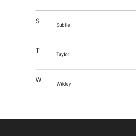
S
Subtle
T
Taylor
W
Wildey