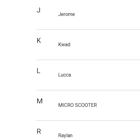
J
Jerome
K
Kwad
L
Lucca
M
MICRO SCOOTER
R
Raylan