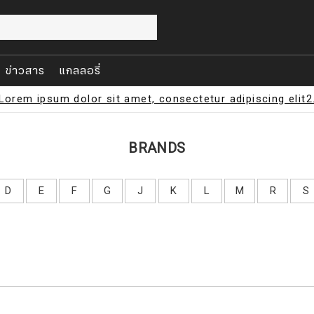
ข่าวสาร
แกลลอรี่
Lorem ipsum dolor sit amet, consectetur adipiscing elit2
BRANDS
D
E
F
G
J
K
L
M
R
S