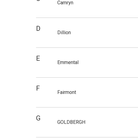
Camryn
D
Dillion
E
Emmental
F
Fairmont
G
GOLDBERGH