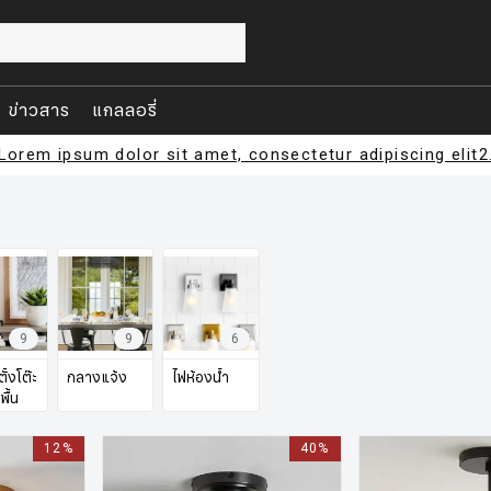
ข่าวสาร
แกลลอรี่
Lorem ipsum dolor sit amet, consectetur adipiscing elit2
9
9
6
ั้งโต๊ะ
กลางแจ้ง
ไฟห้องน้ำ
พื้น
12%
40%