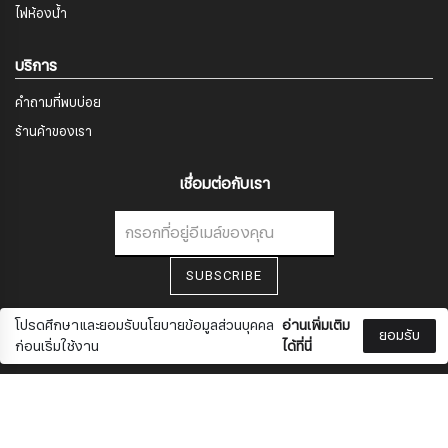
ไฟห้องน้ำ
บริการ
คำถามที่พบบ่อย
ร้านค้าของเรา
เชื่อมต่อกับเรา
สมัครรับจดหมายข่าว
SUBSCRIBE
ชื่อ
โปรดศึกษาและยอมรับนโยบายข้อมูลส่วนบุคคล
อ่านเพิ่มเติม
ยอมรับ
ก่อนเริ่มใช้งาน
ได้ที่นี่
นามสกุล
เงื่อนไขความเป็นส่วนตัว
นโยบายคุกกี้
COMA
0
BEREICES
ข้อกำหนดและเงื่อนไข